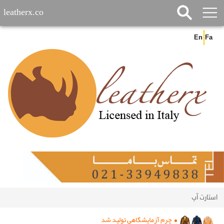
leatherx.co
En
Fa
استارت آپ
چرم آزمایشگاهی تولید شد