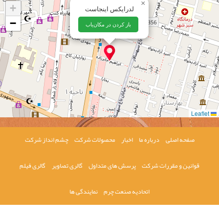
×
+
لدرایکس اینجاست
−
باز کردن در مکان‌یاب
Leaflet
صفحه اصلی
درباره ما
اخبار
محصولات شرکت
چشم انداز شرکت
قوانین و مقررات شرکت
پرسش های متداول
گالری تصاویر
گالری فیلم
اتحادیه صنعت چرم
نمایندگی ها