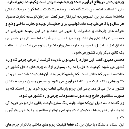
چرم وارداتی در واقع فرآوری شده چرم خام صادراتی است و کیفیت لازم را ندارد
یکی از اساتید اقتصادی دانشگاه که در زمینه مشکلات صنعتگران چرم تحقیقاتی
داشته است، در این خصوص به خبرنگار مهر گفت: سازمان توسعه تجارت معمولا
هر سال و یا گاهی طی چند ماه، قوانینی برای حمایت از تولید و تجارت داخلی وضع و
تعرفه های واردات و صادرات را تغییر می دهد و در این زمینه تغییراتی در
خصوص تعرفه های واردات چرم نیز اعمال می شود، اما مسائلی در خصوص
قاچاق نیز در این زمینه وجود دارد، یعنی واردات را ممنوع می کنند، اما در قالب
یک کالای دیگر وارد کشور می شود.
محسن ممیزی گفت: این موارد را نمی توان نادیده گرفت، از طرفی چرمی که وارد
کشور می شود، کیفیت داخل را ندارد، بسیاری اوقات چرم های داخل کشور در
حالت سالامبور که حالتی است، که پشم و کثیفی های آن ها زدوده شده صادر و در
کشورهایی مانند ترکیه و ایتالیا فرآوری می شود و سپس همین چرم به داخل
کشور ما باز می گردد، یعنی این چرم وارداتی اغلب چرم خود ایران است، که به
صورت سالامبور خارج و به صورت مصنوعات چرمی وارد کشور می شود.
وی گفت: ما به دلیل این که مواد اولیه رنگ سازی قیمت بالایی دارد و در خرید آن
ها به دلیل تحریم ها محدودیت داریم، نمی توانیم سالامبور را به خوبی فرآوری
کنیم.
این استاد دانشگاه با بیان این که قطعا کیفیت چرم های داخلی بالاتر از چرم های