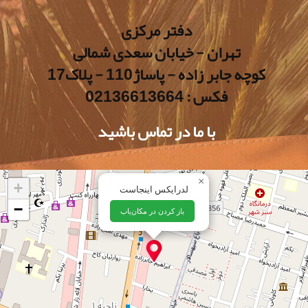
دفتر مرکزی
تهران - خیابان سعدی شمالی
کوچه جابر زاده - پاساژ110 - پلاک17
فکس : 02136613664
با ما در تماس باشید
×
+
لدرایکس اینجاست
−
باز کردن در مکان‌یاب