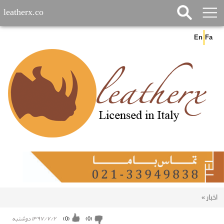
leatherx.co
En
Fa
اخبار
»
۱۳۹۷/۷/۲ دوشنبه
)
0
(
)
0
(