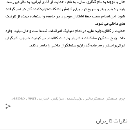
حال با توجه به نام گذاری سال، به نام « حمایت از کالای ایرانی» به نظر می رسد،
باید راه های بهتر و سریع تری برای کاهش مشکلات تولیدکنندگان در نظر گرفته
شود، این اقدام سبب حفظ اشتغال موجود در جامعه و استفاده بهینه از ظرفیت
های داخلی می شود.
حمایت از کالای تولید ملی، در تمام دنیا یک امر اثبات شده است و حال نباید اجازه
داد، چرخ سنگین مشکلات ناشی از واردات کالاهای بی کیفیت خارجی، کارگران
ایرانی را بیکار و سرمایه گذاران و صنعتگران داخلی را دلسرد کند.
چرم
صنعتگر
صنعتگر داخلی
تولیدکننده
لدرایکس
خسارت
news
leatherx
،
،
،
،
،
،
،
،
leather
اخبار چرم
واردات
ایران
تهران
،
،
،
،
،
نظرات کاربران