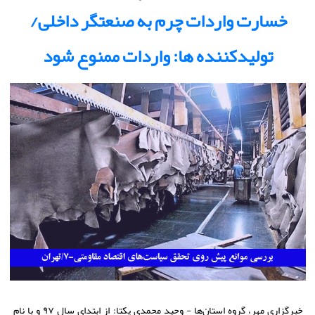
خسارت واردات چرم به صنعتگر داخلی/
تولیدکننده ها: واردات ممنوع شود
خبرگزاری مهر، گروه استان‌ها - وحید محمدی یکتا: از ابتدای سال ۹۷ و با نام