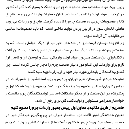
رزین، پیه، مواد ساخت و ساز مصنوعات چرمی و عملکرد بسیار کند گمرک کشور
در ترخیص مواد اولیه را نام برد، اما نمی توان خسارات واردات بی رویه و قاچاق
کالا و مصنوعات چرمی به صنعت چرم را نادیده گرفت، قاچاق و واردات بی رویه
عاملی خانمان سوز در از بین بردن تولید داخلی است، که باید تصمیمات اساسی
در مقابله با آن گرفته شود.
وی افزود: نوسان قیمت ارز در ماه های اخیر نیز از دیگر عواملی است، که به
صنعت چرم کشور، مانند دیگر صنایع صدمه وارد کرده، چرا که اغلب ماشین آلات
و تکنولوژی این صنعت همچون مواد اولیه وارداتی است و نوسان ارز و تامین ارز
لازم برای واردات این اقلام مورد نیاز صنعت چرم را دچار چالش کرده است، چرا
که تولیدکنندگان باید ارز مورد نیاز خود را از بازار ثانویه تهیه کنند.
نماینده مردم شهرستان های تهران، پردیس، ری، اسلامشهر و شمیرانات در
مجلس شورای اسلامی عدم وجود برندینگ در صنعت چرم و نیز نبود شبکه توزیع
پیشرفته در این صنعت را از دیگر مشکلات اساسی تولیدکنندگان چرم دانست و
خواستار همراهی مسئولین و تولیدکنندگان برای رفع آن شد.
حاضریم از طریق مکاتبه با معاون اول رییس جمهور واردات چرم را ممنوع کنیم
معاون هماهنگی امور اقتصادی استاندار تهران در پی پیگیری خبرنگار مهر در
خصوص ممنوعیت ورود چرم به کشور، گفت: ما از خسارات ناشی از واردات چرم