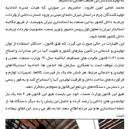
به تولیدکنندگان این صنعت اطلاعی نداشتیم.
محمد امامی امین افزود: حاضریم، در صورتی که هیات مدیره اتحادیه
تولیدکنندگان چرم در استان تهران نامه ای مبنی بر ورود خسارت ناشی از واردات
چرم به داخل کشور به این صنعت به استانداری تهران بنویسند، از طریق مکاتبه
استاندار تهران با معاون اول رییس جمهور و وزیر صمت، ممنوعیت واردات چرم به
داخل کشور تقاضا شود.
این اظهارات در حالی صورت می گیرد، که طبق قانون « حداکثر استفاده از توان
تولیدی و خدماتی در تأمین نیازهای کشور و تقویت آنها در امر صادرات و اصلاح
ماده (۱۰۴) قانون مالیات های مستقیم» ابلاغیه سال ۹۱، وزارت صنعت، معدن و
تجارت موظف است با همکاری سازمان ها، انجمن ها، اتحادیه (سندیکا)های
تولیدی و خدماتی مرتبط، هر شش ماه یک بار فهرست کالاها، تجهیزات، لوازم و
فرآورده های ساخت داخل و ظرفیت تولیدی آنها را استخراج کند و به طور رسمی
در دسترس دستگاه های ذی نفع این قانون و عموم مردم قرار دهد.
طبق این قانون وزارت صمت، خود می بایست طبق این قانون هر ۶ ماه یک بار
توانمندی های داخلی را رصد کرده و حاصل این پایش را به دیگر دستگاه ها، از
جمله استانداری ها و نیز مردم اطلاع دهد، اما به نظر می رسد، این اتفاق نیفتاده
است.