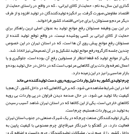
گذاری این سال به نام « حمایت از کالای ایرانی» ، که در واقع در راستای حمایت از
اقتصاد مقاومتی صورت گرفت، بر انگیزه تولیدکنندگان در تولید افزود و از طرف
دیگر مردم و مسئولان را برای جراحی اقتصاد کشور فراخواند.
در این بین وظیفه مسئولان رفع موانع تولید به عنوان اصلی ترین راهکار برای
حمایت از کالای ایرانی بر کسی پوشیده نیست، در واقع توقع تولید کننده از
مسئولان رفع موانع پیش روی آن ها است، که در استان تهران در این خصوص
چندین جلسه کارگروه رفع موانع تولید تشکیل و در آن تصمیماتی نیز اتخاذ شد.
یکی از موانع تولید که قطعا انتظار از مسئولین رفع آن بوده است، جلوگیری و یا
اعمال تعرفه واردات برای کالاهایی مرغوب است که در داخل در حال تولید بوده و
بازار مناسبی را نیز در این زمینه دارد.
چرم تولیدی کشور به دلیل واردات بی رویه روی دست تولیدکننده می ماند
اما در این شرایط مشاهده می شود، که برخی کالاهایی که در داخل کشور، آن هم با
کیفیت بالا تولید می شود، در حال صدمه دیدن فراوان در پی واردات بی رویه
کالاهای خارجی است، یکی از این کالاها که در استان تهران شاهد آسیب رسیدن
به تولید در پی واردات هستیم، چرم است.
یکی از تولیدکنندگان صنعت چرم که در یک شهرک صنعتی در جنوب استان تهران
فعالیت دارد، در گفتگو با خبرنگار مهرقاچاق چرم مصنوعی با کیفیت پایین به
داخل کشور را از مهم ترین مشکلات تولیدکنندگان چرم دانست و اضافه کرد: