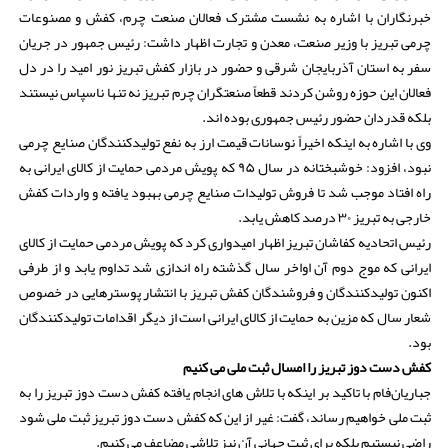
خبرنگاران با اشاره به نشست مشترک فعالان صنعت چرم، کفش و مصنوعات
چرمی تبریز با وزیر صنعت، معدن و تجارت اظهار داشت: رئیس جمهور در جریان
سفر به استان آذربایجان شرقی و حضور در بازار کفش تبریز نور امید را در دل
فعالان این حوزه روشن کردند قطعاً صنعتگران چرم تبریز نه تنها ناسپاس نیستند
بلکه قدردان حضور رئیس جمهوری بوده اند.
وی با اشاره به اینکه اخیراً نوسانات قیمت ارز به نفع تولیدکنندگان صنایع چرمی
نبود، افزود: خوشبختانه در سال ۹۵ که پویش مردمی حمایت از کالای ایرانی به
راه افتاد موجب شد تا فروش تولیدات صنایع چرمی بهبود یافته و واردات کفش
خارجی به تبریز ۳۰ درصد کاهش یابد.
رئیس اتحادیه کفاشان تبریز اظهار امیدواری کرد که پویش مردمی حمایت از کالای
ایرانی که موج دوم آن اواخر سال گذشته راه اندازی شد تداوم یابد و از طرفی
اکنون تولیدکنندگان و فروشندگان کفش تبریز با انتشار پوسترهایی در خصوص
شعار سال که مزین به حمایت از کالای ایرانی است از دیگر اقدامات تولیدکنندگان
بود.
کفش دست دوز تبریز را امسال ثبت ملی می کنیم
جباریان‌فام با تاکید بر اینکه با تلاش های انجام یافته کفش دست دوز تبریز را به
ثبت ملی خواهیم رساند، گفت: غیر از این که کفش دست دوز تبریز ثبت ملی شود
راضی نیستیم بلکه برای ثبت جهانی آن نیز تلاشی مضاعف می کنیم.