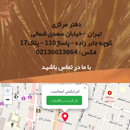
دفتر مرکزی
تهران - خیابان سعدی شمالی
کوچه جابر زاده - پاساژ110 - پلاک17
فکس : 02136613664
با ما در تماس باشید
×
+
لدرایکس اینجاست
−
باز کردن در مکان‌یاب