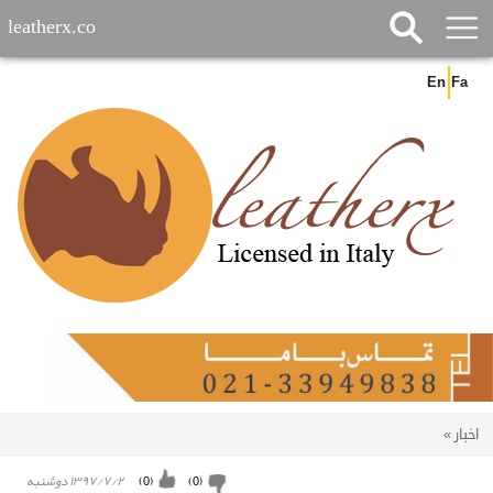
leatherx.co
En
Fa
اخبار
»
۱۳۹۷/۷/۲ دوشنبه
)
0
(
)
0
(