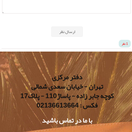
ارسال نظر
1 نظر
دفتر مرکزی
تهران - خیابان سعدی شمالی
کوچه جابر زاده - پاساژ110 - پلاک17
فکس : 02136613664
با ما در تماس باشید