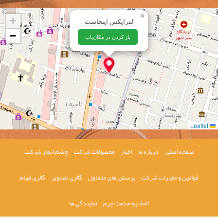
×
+
لدرایکس اینجاست
−
باز کردن در مکان‌یاب
Leaflet
صفحه اصلی
درباره ما
اخبار
محصولات شرکت
چشم انداز شرکت
قوانین و مقررات شرکت
پرسش های متداول
گالری تصاویر
گالری فیلم
اتحادیه صنعت چرم
نمایندگی ها