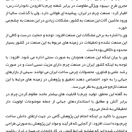
مجری طرح «بهبود ویژگی مقاومت در برابر شعله چرم با افزودن نانوذرات رس»
اظهار کرد: صنعت چرم در ایران، پیشینه ای طولانی دارد، ولی با گذشت سالها از
ورود ماشین آلات این صنعت به کشور، مشکلات زیادی در این صنعت به چشم می
خورد.
وی با اشاره به برخی مشکلات این صنعت افزود: توجه و حمایت درست و کافی از
این صنعت نشده و تحقیقات در زمینه های مربوط به این صنعت در کشور بسیار
محدود و ناکافی بوده است.
وی با بیان اینکه این صنعت همچنان به صورت سنتی اداره می شود، افزود: با
توجه به اینکه کشور ایران در صنعت چرم دارای مزیت نسبی است و در صورت
رشد علمی و فناوری، محصولات چرمی ساخت ایران می توانند سهمی از بازارهای
جهانی را به خود اختصاص دهند تحقیق و پژوهش در زمینه های مرتبط با این
صنعت لازم و ضروری به نظر می رسد.
به گفته این محقق، تولید چرم با قابلیت های بیشتر مانند مقاوم کردن چرم در
برابر آتش و مطابق با استانداردهای جهانی از جمله موضوعات اولویت دار
تحقیقاتی به شمار می رود.
سپهری با تاکید بر اینکه انجام این پژوهش گامی در جهت ارتقای دانش ساخت
چرم بوده است، افزود: از آنجایی که فرآیند و مواد این پژوهش به صورتی طراحی
و انتخاب شده اند که مشابه شرایط کنونی در کارخانجات چرمسازی ایران باشند