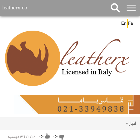
leatherx.co
En
Fa
اخبار
»
۱۳۹۷/۷/۲ دوشنبه
)
0
(
)
0
(