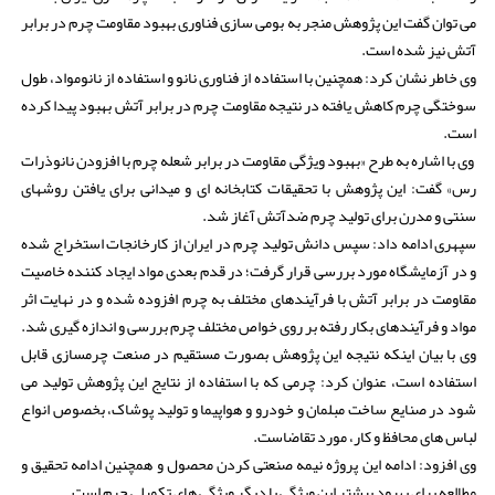
می توان گفت این پژوهش منجر به بومی سازی فناوری بهبود مقاومت چرم در برابر
آتش نیز شده است.
وی خاطر نشان کرد: همچنین با استفاده از فناوری نانو و استفاده از نانومواد، طول
سوختگی چرم کاهش یافته در نتیجه مقاومت چرم در برابر آتش بهبود پیدا کرده
است.
وی با اشاره به طرح «بهبود ویژگی مقاومت در برابر شعله چرم با افزودن نانوذرات
رس» گفت: این پژوهش با تحقیقات کتابخانه ای و میدانی برای یافتن روشهای
سنتی و مدرن برای تولید چرم ضدآتش آغاز شد.
سپهری ادامه داد: سپس دانش تولید چرم در ایران از کارخانجات استخراج شده
و در آزمایشگاه مورد بررسی قرار گرفت؛ در قدم بعدی مواد ایجاد کننده خاصیت
مقاومت در برابر آتش با فرآیندهای مختلف به چرم افزوده شده و در نهایت اثر
مواد و فرآیندهای بکار رفته بر روی خواص مختلف چرم بررسی و اندازه گیری شد.
وی با بیان اینکه نتیجه این پژوهش بصورت مستقیم در صنعت چرمسازی قابل
استفاده است، عنوان کرد: چرمی که با استفاده از نتایج این پژوهش تولید می
شود در صنایع ساخت مبلمان و خودرو و هواپیما و تولید پوشاک، بخصوص انواع
لباس های محافظ و کار، مورد تقاضاست.
وی افزود: ادامه این پروژه نیمه صنعتی کردن محصول و همچنین ادامه تحقیق و
مطالعه برای بهبود بیشتر این ویژگی یا دیگر ویژگی های تکمیلی چرم است.